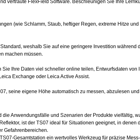
und vertraute FlexField Software. Beschleunigen Sie Ihre Lernku
gen (wie Schlamm, Staub, heftiger Regen, extreme Hitze und Kä
ser Standard, weshalb Sie auf eine geringere Investition währe
ten machen müssen.
Sie Ihre Daten viel schneller online teilen, Entwurfsdaten von 
eica Exchange oder Leica Active Assist.
S07, seine eigene Höhe automatisch zu messen, abzulesen und e
 die Anwendungsfälle und Szenarien der Produkte vielfältig, wa
eflektor, ist der TS07 ideal für Situationen geeignet, in denen 
der Gefahrenbereichen.
a TS07-Gesamtstation ein wertvolles Werkzeug für präzise Me