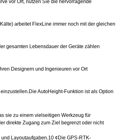
rve vor Ort, nutzen Sie die hervorragende
lte) arbeitet FlexLine immer noch mit der gleichen
nd der gesamten Lebensdauer der Geräte zählen
Ihren Designern und Ingenieuren vor Ort
inzustellen.Die AutoHeight-Funktion ist als Option
s sie zu einem vielseitigen Werkzeug für
der direkte Zugang zum Ziel begrenzt oder nicht
ss- und Layoutaufgaben.10 ¢Die GPS-RTK-