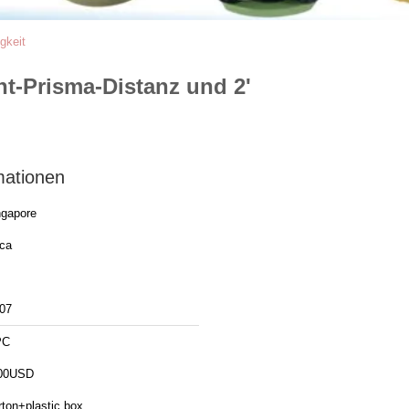
gkeit
ht-Prisma-Distanz und 2'
mationen
ngapore
ica
07
PC
00USD
rton+plastic box