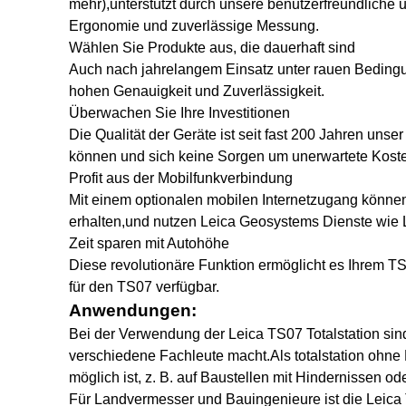
mehr),unterstützt durch unsere benutzerfreundliche 
Ergonomie und zuverlässige Messung.
Wählen Sie Produkte aus, die dauerhaft sind
Auch nach jahrelangem Einsatz unter rauen Bedingun
hohen Genauigkeit und Zuverlässigkeit.
Überwachen Sie Ihre Investitionen
Die Qualität der Geräte ist seit fast 200 Jahren un
können und sich keine Sorgen um unerwartete Kos
Profit aus der Mobilfunkverbindung
Mit einem optionalen mobilen Internetzugang können 
erhalten,und nutzen Leica Geosystems Dienste wie L
Zeit sparen mit Autohöhe
Diese revolutionäre Funktion ermöglicht es Ihrem T
für den TS07 verfügbar.
Anwendungen:
Bei der Verwendung der Leica TS07 Totalstation sind
verschiedene Fachleute macht.Als totalstation ohne R
möglich ist, z. B. auf Baustellen mit Hindernissen o
Für Landvermesser und Bauingenieure ist die Leic