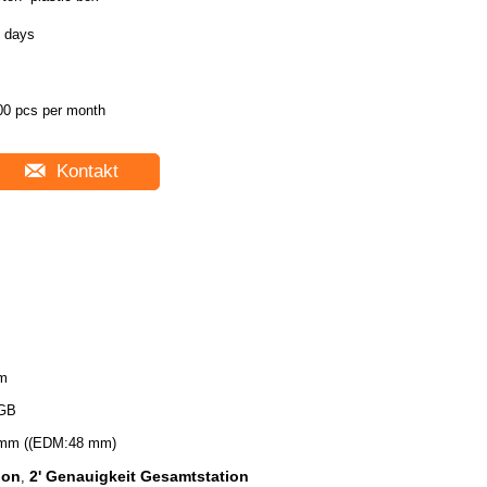
3 days
00 pcs per month
Kontakt
m
 GB
mm ((EDM:48 mm)
ion
2' Genauigkeit Gesamtstation
,