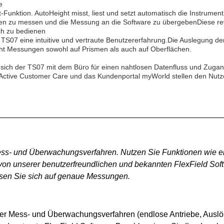
e
-Funktion. AutoHeight misst, liest und setzt automatisch die Instrument
den zu messen und die Messung an die Software zu übergebenDiese revo
ach zu bedienen
ie TS07 eine intuitive und vertraute Benutzererfahrung.Die Auslegung d
ht Messungen sowohl auf Prismen als auch auf Oberflächen.
 sich der TS07 mit dem Büro für einen nahtlosen Datenfluss und Zuga
tive Customer Care und das Kundenportal myWorld stellen den Nutze
ss- und Überwachungsverfahren. Nutzen Sie Funktionen wie end
n unserer benutzerfreundlichen und bekannten FlexField Software
ssen Sie sich auf genaue Messungen.
er Mess- und Überwachungsverfahren (endlose Antriebe, Auslös