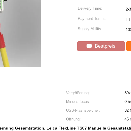
Delivery Time:
2-
Payment Terms:
TT
Supply Ability:
10
Bestpreis
Vergrößerung:
30x
Mindestfocus:
0.5
USB-Flashspeicher:
32
Öffnung:
45 
fernung Gesamtstation
Leica FlexLine TS07 Manuelle Gesamtstat
,