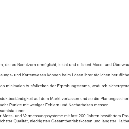
n, die es Benutzern ermöglicht, leicht und effizient Mess- und Überwa
sungs- und Kartenwesen können beim Lösen ihrer täglichen beruflic
 von minimalen Ausfallzeiten der Erprobungsteams, wodurch sichergest
roduktbeständigkeit auf dem Markt verlassen und so die Planungssicher
h mehr Punkte mit weniger Fehlern und Nacharbeiten messen.
esamtstationen
t der Mess- und Vermessungssysteme mit fast 200 Jahren bewährtem Pr
chster Qualität, niedrigsten Gesamtbetriebskosten und längster Haltbar