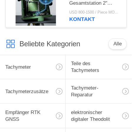
Gesamtstation 2''
Genauigkeit
USD 800-1500 / Piece MOQ:1 Stück
Doppelachs LCD-
KONTAKT
Vermessungsinstrument
Beliebte Kategorien
Alle
Teile des
Tachymeter
Tachymeters
Tachymeter-
Tachymeterzusätze
Reparatur
Empfänger RTK
elektronischer
GNSS
digitaler Theodolit