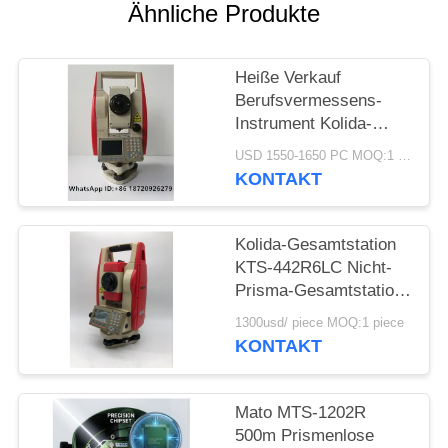
PRIVACY
Ähnliche Produkte
POLICY
Heiße Verkauf
Berufsvermessens-
Instrument Kolida-
Marken-billiger
USD 1550-1650 PC MOQ:1 pc
Tachymeter
KONTAKT
KTS442R10
Reflectorless 1000m
Kolida-Gesamtstation
KTS-442R6LC Nicht-
Prisma-Gesamtstation
600M
1300usd/ piece MOQ:1 piece
KONTAKT
Mato MTS-1202R
500m Prismenlose