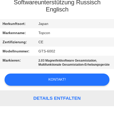
Softwareunterstützung Russisch
TRETEN
Englisch
SIE
Herkunftsort:
Japan
MIT
UNS
Markenname:
Topcon
IN
Zertifizierung:
CE
VERBINDUNG
Modellnummer:
GTS-6002
Markieren:
,
2.03 Magnetfeldsoftware Gesamtstation
Multifunktionale Gesamtstation-Erhebungsgeräte
FORDERN
SIE EIN
KONTAKT!
ZITAT
DETAILS ENTFALTEN
SITEMAP