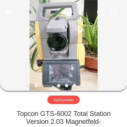
Electronic
Technology
Co.,Ltd
Ltd..
All
Rights
Reserved.
HAUS
PRODUKTE
ÜBER
UNS
FABRIK-
AUSFLUG
Tachymeter
Topcon GTS-6002 Total Station
QUALITÄTSKONTROLLE
Version 2.03 Magnetfeld-