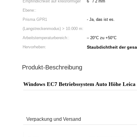
Empfindlichkeit auf kreisförmiger
6 ` / 2 mm
Ebene::
Prisma GPR1
- Ja, das ist es.
(Langstreckenmodus) > 10.000 m:
Arbeitstemperaturbereich::
– 20°C zu +50°C
Hervorheben:
Staubdichtheit der ges
Produkt-Beschreibung
Windows EC7 Betriebssystem Auto Höhe Leica 