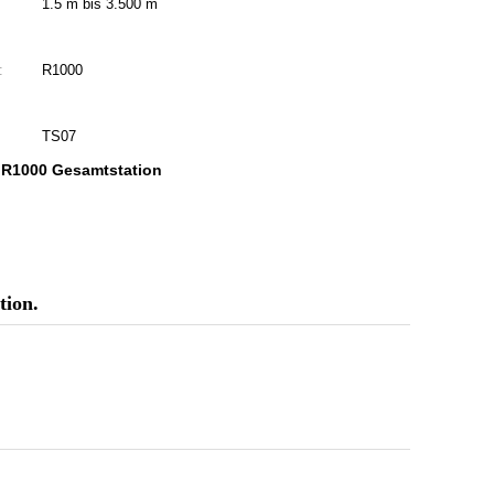
1.5 m bis 3.500 m
:
R1000
TS07
 R1000 Gesamtstation
tion.