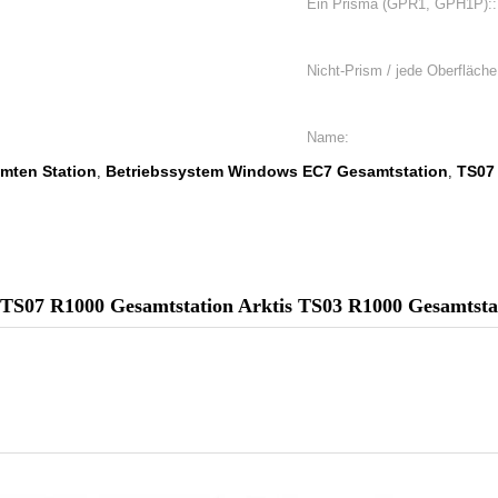
Ein Prisma (GPR1, GPH1P)::
Nicht-Prism / jede Oberfläche
Name:
amten Station
Betriebssystem Windows EC7 Gesamtstation
TS07
,
,
TS07 R1000 Gesamtstation Arktis TS03 R1000 Gesamtsta