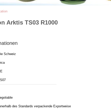
ation
n Arktis TS03 R1000
mationen
ie Schweiz
eica
CE
S07
egotiable
nnerhalb des Standards verpackende Exportweise