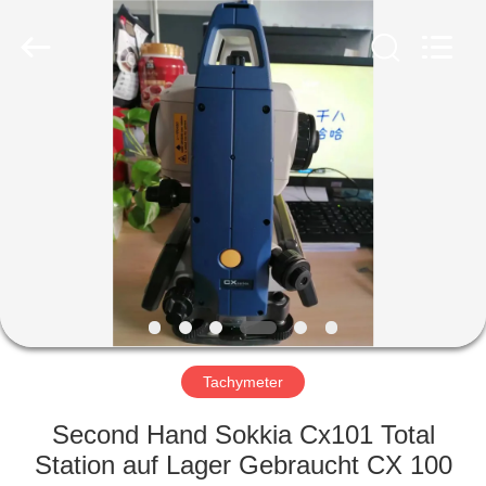
Electronic
Technology
Co.,Ltd
Ltd..
All
Rights
Reserved.
HAUS
PRODUKTE
ÜBER
UNS
FABRIK-
AUSFLUG
Tachymeter
Second Hand Sokkia Cx101 Total
QUALITÄTSKONTROLLE
Station auf Lager Gebraucht CX 100