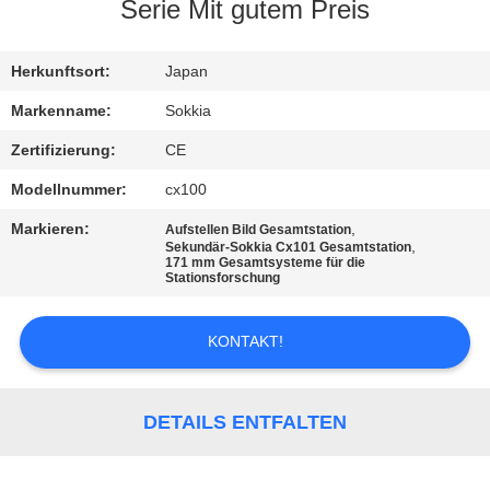
Serie Mit gutem Preis
TRETEN
SIE
Herkunftsort:
Japan
MIT
Markenname:
Sokkia
UNS
Zertifizierung:
CE
IN
Modellnummer:
cx100
VERBINDUNG
Markieren:
,
Aufstellen Bild Gesamtstation
,
Sekundär-Sokkia Cx101 Gesamtstation
171 mm Gesamtsysteme für die
Stationsforschung
FORDERN
SIE EIN
KONTAKT!
ZITAT
DETAILS ENTFALTEN
SITEMAP