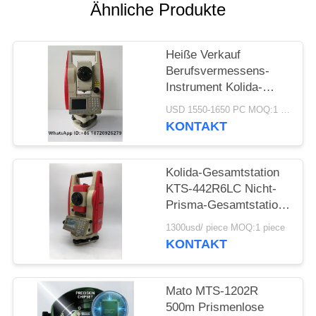
PRIVACY
Ähnliche Produkte
POLICY
Heiße Verkauf
Berufsvermessens-
Instrument Kolida-
Marken-billiger
USD 1550-1650 PC MOQ:1 pc
Tachymeter
KONTAKT
KTS442R10
Reflectorless 1000m
Kolida-Gesamtstation
KTS-442R6LC Nicht-
Prisma-Gesamtstation
600M
1300usd/ piece MOQ:1 piece
KONTAKT
Mato MTS-1202R
500m Prismenlose