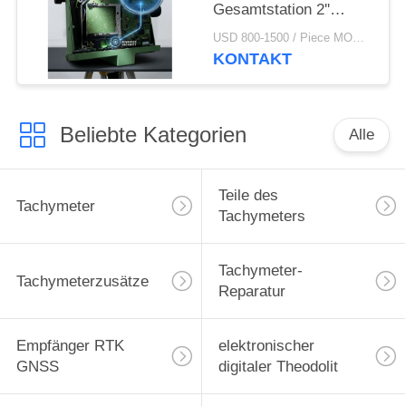
Gesamtstation 2''
Genauigkeit
USD 800-1500 / Piece MOQ:1 Stück
Doppelachs LCD-
KONTAKT
Vermessungsinstrument
Beliebte Kategorien
Alle
Teile des
Tachymeter
Tachymeters
Tachymeter-
Tachymeterzusätze
Reparatur
Empfänger RTK
elektronischer
GNSS
digitaler Theodolit