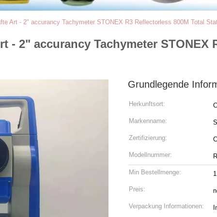
afte Art - 2" accurancy Tachymeter STONEX R3 Reflectorless 800M Total Sta
Art - 2" accurancy Tachymeter STONEX R
Grundlegende Infor
Herkunftsort:
C
Markenname:
S
Zertifizierung:
Modellnummer:
R
Min Bestellmenge:
1
Preis:
n
Verpackung Informationen:
I