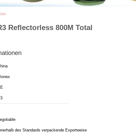
tion
3 Reflectorless 800M Total
mationen
hina
tonex
CE
3
egotiable
nnerhalb des Standards verpackende Exportweise