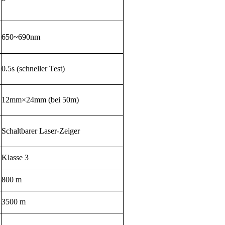
650~690nm
0.5s (schneller Test)
12mm×24mm (bei 50m)
Schaltbarer Laser-Zeiger
Klasse 3
800 m
3500 m