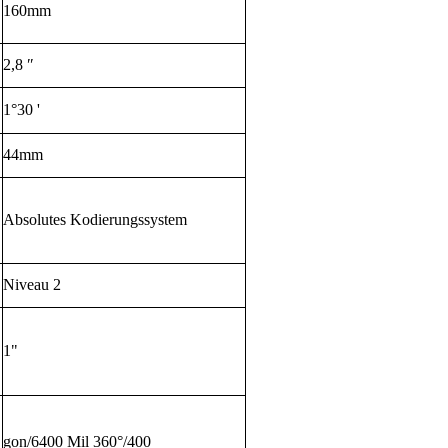
160mm
2,8 ″
1°30 '
44mm
Absolutes Kodierungssystem
Niveau 2
1"
gon/6400 Mil 360°/400