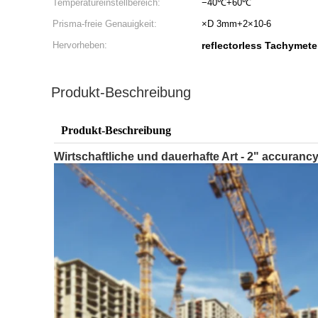
Temperatureinstellbereich:
−40℃+60℃
Prisma-freie Genauigkeit:
×D 3mm+2×10-6
Hervorheben:
reflectorless Tachymete
Produkt-Beschreibung
Produkt-Beschreibung
Wirtschaftliche und dauerhafte Art - 2" accuran