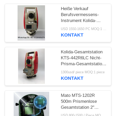
PRIVACY
Heiße Verkauf
POLICY
Berufsvermessens-
Instrument Kolida-
Marken-billiger
USD 1550-1650 PC MOQ:1 pc
Tachymeter
KONTAKT
KTS442R10
Reflectorless 1000m
Kolida-Gesamtstation
KTS-442R6LC Nicht-
Prisma-Gesamtstation
600M
1300usd/ piece MOQ:1 piece
KONTAKT
Mato MTS-1202R
500m Prismenlose
Gesamtstation 2''
Genauigkeit
USD 800-1500 / Piece MOQ:1 Stück