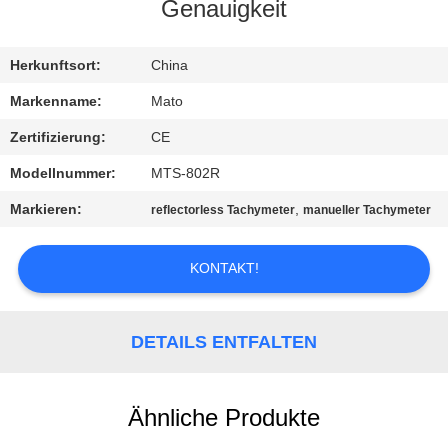
Genauigkeit
TRETEN
SIE
Herkunftsort:
China
MIT
Markenname:
Mato
UNS
Zertifizierung:
CE
IN
Modellnummer:
MTS-802R
VERBINDUNG
Markieren:
,
reflectorless Tachymeter
manueller Tachymeter
FORDERN
KONTAKT!
SIE EIN
ZITAT
DETAILS ENTFALTEN
SITEMAP
Ähnliche Produkte