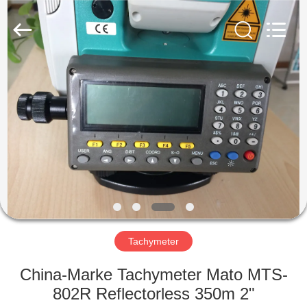
Electronic
Technology
Co.,Ltd
Ltd..
All
Rights
Reserved.
HAUS
PRODUKTE
ÜBER
UNS
FABRIK-
AUSFLUG
Tachymeter
China-Marke Tachymeter Mato MTS-
QUALITÄTSKONTROLLE
802R Reflectorless 350m 2"