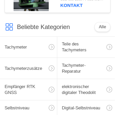
Doppelachs LCD-
KONTAKT
Vermessungsinstrument
Beliebte Kategorien
Alle
Teile des
Tachymeter
Tachymeters
Tachymeter-
Tachymeterzusätze
Reparatur
Empfänger RTK
elektronischer
GNSS
digitaler Theodolit
Selbstniveau
Digital-Selbstniveau