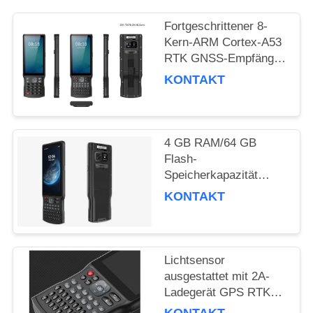
PRIVACY
POLICY
Fortgeschrittener 8-
Kern-ARM Cortex-A53
RTK GNSS-Empfänger
mit 51 Tasten und einer
KONTAKT
seitlichen
benutzerdefinierten
Taste und Typ C USB-
Anschluss
4 GB RAM/64 GB
Flash-
Speicherkapazität
GPS-Empfänger mit
KONTAKT
Beschleunigungssensor
und Leistung
Lichtsensor
ausgestattet mit 2A-
Ladegerät GPS RTK
für Landmessung und