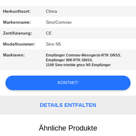
TRETEN
Herkunftsort:
China
SIE
Markenname:
Sino/Comnav
MIT
Zertifizierung:
CE
UNS
Modellnummer:
Sino N5
IN
Markieren:
,
Empfänger Comnav-Messgerät-RTK GNSS
VERBINDUNG
,
Empfänger Wifi RTK GNSS
1198 Sino trimble gnss N5 Empfänger
FORDERN
KONTAKT!
SIE EIN
ZITAT
DETAILS ENTFALTEN
SITEMAP
Ähnliche Produkte