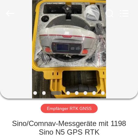
Electronic
Technology
Co.,Ltd
Ltd..
All
Rights
Reserved.
HAUS
PRODUKTE
ÜBER
UNS
FABRIK-
AUSFLUG
Empfänger RTK GNSS
Sino/Comnav-Messgeräte mit 1198
QUALITÄTSKONTROLLE
Sino N5 GPS RTK