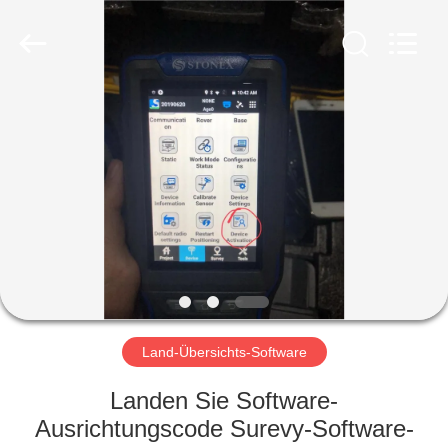
Electronic
Technology
Co.,Ltd
Ltd..
All
Rights
Reserved.
HAUS
PRODUKTE
ÜBER
UNS
FABRIK-
AUSFLUG
Land-Übersichts-Software
Landen Sie Software-
QUALITÄTSKONTROLLE
Ausrichtungscode Surevy-Software-