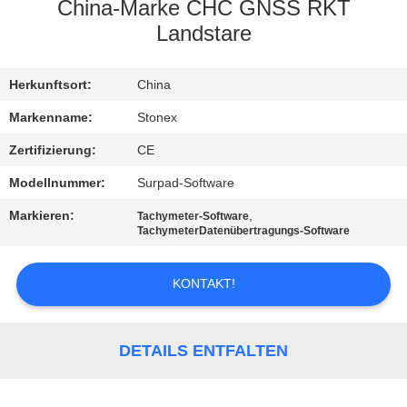
China-Marke CHC GNSS RKT
TRETEN
Landstare
SIE
Herkunftsort:
China
MIT
UNS
Markenname:
Stonex
IN
Zertifizierung:
CE
VERBINDUNG
Modellnummer:
Surpad-Software
Markieren:
,
Tachymeter-Software
TachymeterDatenübertragungs-Software
FORDERN
SIE EIN
KONTAKT!
ZITAT
DETAILS ENTFALTEN
SITEMAP