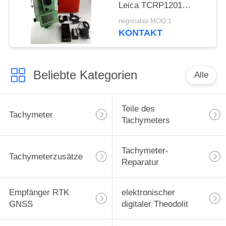
Leica TCRP1201
Hinweis-LINIE
negotiable MOQ:1
SCHLÜSSEL-Software-
KONTAKT
Ausrichtungscode
Beliebte Kategorien
Alle
Teile des
Tachymeter
Tachymeters
Tachymeter-
Tachymeterzusätze
Reparatur
Empfänger RTK
elektronischer
GNSS
digitaler Theodolit