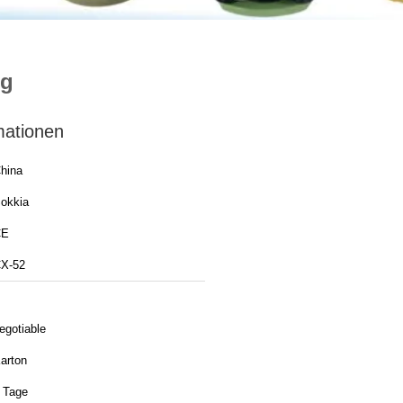
ng
mationen
hina
okkia
CE
X-52
egotiable
arton
 Tage