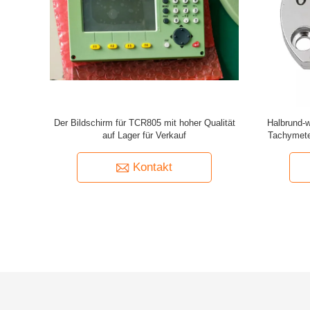
ung des
Besserer Preis für Einbauschlitze Galaxyz-
Teile Blu
s EGL für
Ladegerät-vier für Leica-Batterien
S
Kontakt