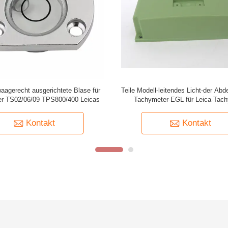
etooth-mainboard Tachymeter des
Teile von Total Station Original N
Tachymeters TS09 der
Schlüsselbildschirm für Leica Tota
eitenverkleidungsvorlage
TS02 TS06 TS09
Kontakt
Kontakt